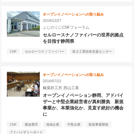
オープンイノベーションへの取り組み
2019/12/27
ふじのくにCNFフォーラム
セルロースナノファイバーの世界的拠点
を目指す静岡県
CNF
セルロースナノファイバー
富士工業技術支援センター
オープンイノベーションへの取り組み
2016/07/22
榛葉鉄工所 西山工業
オープンイノベーション静岡、アドバイ
ザーと中堅企業経営者が真剣勝負 新規
事業か、本業強化か、見直す絶好の機会
に
CNF
難波喬司
地域企業
中堅企業
新規事業開発
アドバイザリーボード