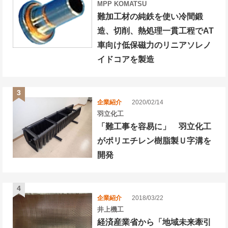
MPP KOMATSU
難加工材の純鉄を使い冷間鍛
造、切削、熱処理一貫工程でAT
車向け低保磁力のリニアソレノ
イドコアを製造
企業紹介
2020/02/14
羽立化工
「難工事を容易に」 羽立化工
がポリエチレン樹脂製Ｕ字溝を
開発
企業紹介
2018/03/22
井上機工
経済産業省から「地域未来牽引