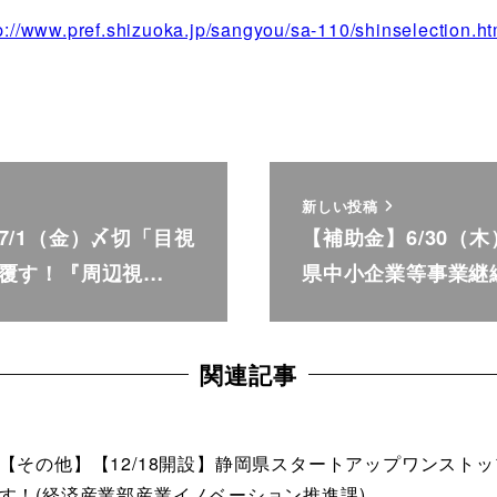
p://www.pref.shizuoka.jp/sangyou/sa-110/shinselection.ht
新しい投稿
7/1（金）〆切「目視
【補助金】6/30（
覆す！『周辺視…
県中小企業等事業継
関連記事
【その他】【12/18開設】静岡県スタートアップワンスト
す！(経済産業部産業イノベーション推進課)