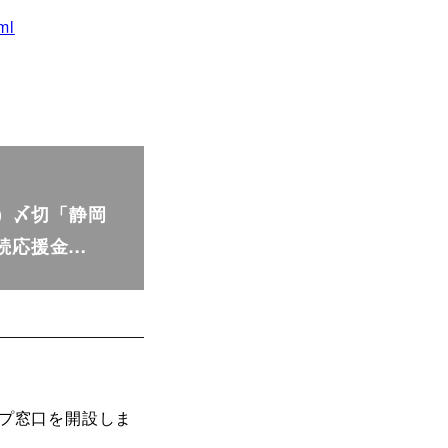
ml
木）〆切「静岡
続応援金…
ップ窓口を開設しま