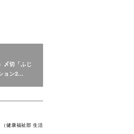
月）〆切「ふじ
ション2…
（健康福祉部 生活