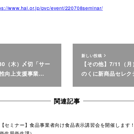
ps://www.hai.or.jp/pvc/event/220708seminar/
新しい投稿
/30（木）〆切「サー
【その他】7/11（
性向上支援事業…
のくに新商品セレク
関連記事
【セミナー】食品事業者向け食品表示講習会を開催します！
衛生局衛生課）