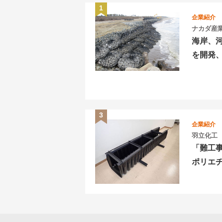
企業紹介
ナカダ産
海岸、
を開発
企業紹介
羽立化工
「難工
ポリエ