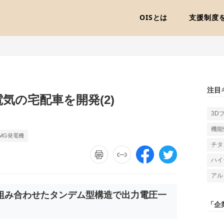
OISとは
支援制度
注目
気の宅配車を開発(2)
3D
機能
MG発電機
チタ
ハイ
アル
組み合わせたタンデム型構造で出力電圧一
「企