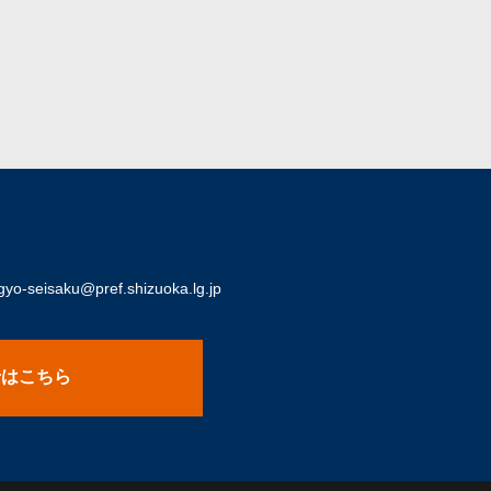
o-seisaku@pref.shizuoka.lg.jp
せはこちら