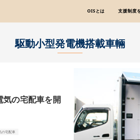
OISとは
支援制度
駆動小型発電機搭載車輛
電気の宅配車を開
気の宅配車