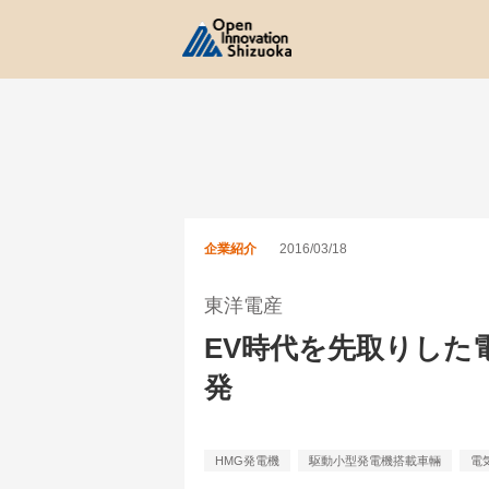
企業紹介
2016/03/18
東洋電産
EV時代を先取りした
発
HMG発電機
駆動小型発電機搭載車輛
電