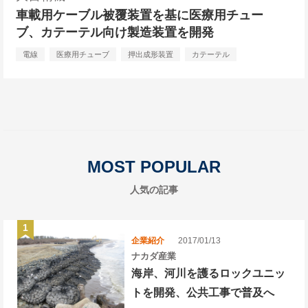
車載用ケーブル被覆装置を基に医療用チュー
ブ、カテーテル向け製造装置を開発
電線
医療用チューブ
押出成形装置
カテーテル
MOST POPULAR
人気の記事
企業紹介
2017/01/13
ナカダ産業
海岸、河川を護るロックユニッ
トを開発、公共工事で普及へ