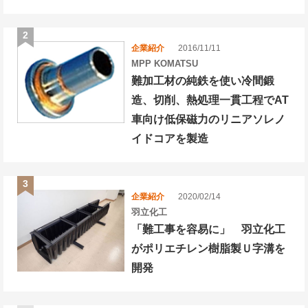
企業紹介
2016/11/11
MPP KOMATSU
難加工材の純鉄を使い冷間鍛
造、切削、熱処理一貫工程でAT
車向け低保磁力のリニアソレノ
イドコアを製造
企業紹介
2020/02/14
羽立化工
「難工事を容易に」 羽立化工
がポリエチレン樹脂製Ｕ字溝を
開発