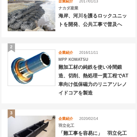
企業紹介
2017/01/13
ナカダ産業
海岸、河川を護るロックユニッ
トを開発、公共工事で普及へ
企業紹介
2016/11/11
MPP KOMATSU
難加工材の純鉄を使い冷間鍛
造、切削、熱処理一貫工程でAT
車向け低保磁力のリニアソレノ
イドコアを製造
企業紹介
2020/02/14
羽立化工
「難工事を容易に」 羽立化工