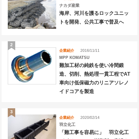
ナカダ産業
海岸、河川を護るロックユニッ
トを開発、公共工事で普及へ
企業紹介
2016/11/11
MPP KOMATSU
難加工材の純鉄を使い冷間鍛
造、切削、熱処理一貫工程でAT
車向け低保磁力のリニアソレノ
イドコアを製造
企業紹介
2020/02/14
羽立化工
「難工事を容易に」 羽立化工