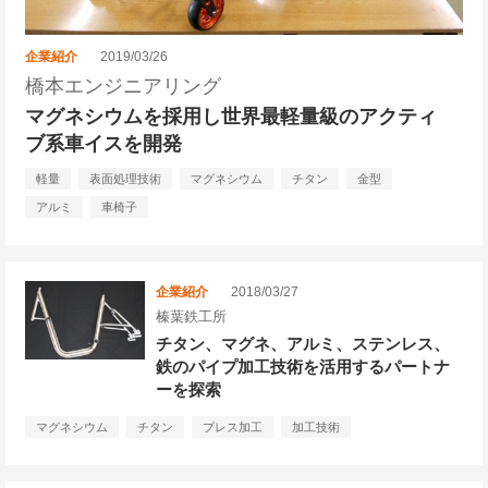
企業紹介
2019/03/26
橋本エンジニアリング
マグネシウムを採用し世界最軽量級のアクティ
ブ系車イスを開発
軽量
表面処理技術
マグネシウム
チタン
金型
アルミ
車椅子
企業紹介
2018/03/27
榛葉鉄工所
チタン、マグネ、アルミ、ステンレス、
鉄のパイプ加工技術を活用するパートナ
ーを探索
マグネシウム
チタン
プレス加工
加工技術