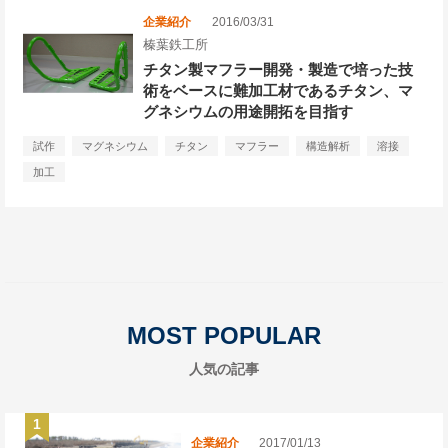
企業紹介
2016/03/31
榛葉鉄工所
チタン製マフラー開発・製造で培った技
術をベースに難加工材であるチタン、マ
グネシウムの用途開拓を目指す
試作
マグネシウム
チタン
マフラー
構造解析
溶接
加工
MOST POPULAR
人気の記事
企業紹介
2017/01/13