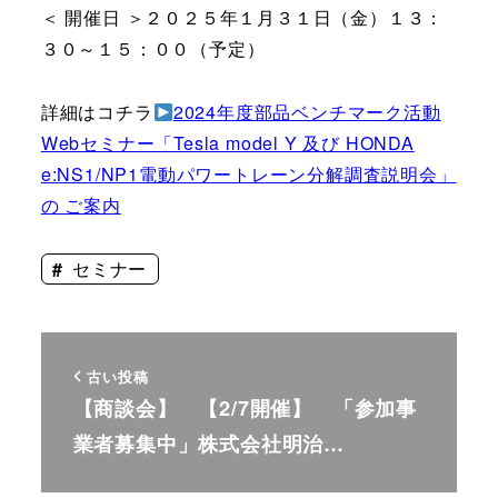
＜ 開催日 ＞２０２５年１月３１日（金）１３：
３０～１５：００（予定）
詳細はコチラ
2024年度部品ベンチマーク活動
Webセミナー「Tesla model Y 及び HONDA
e:NS1/NP1電動パワートレーン分解調査説明会」
の ご案内
セミナー
古い投稿
【商談会】 【2/7開催】 「参加事
業者募集中」株式会社明治…