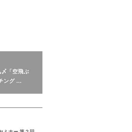
申込〆「空飛ぶ
チング …
bセミナー 第２回