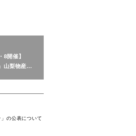
・8開催】
」山梨物産…
ン」の公表について