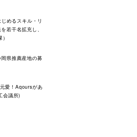
はじめるスキル・リ
員を若干名拡充し、
課）
静岡県推薦産地の募
愛！Aqoursがあ
工会議所)