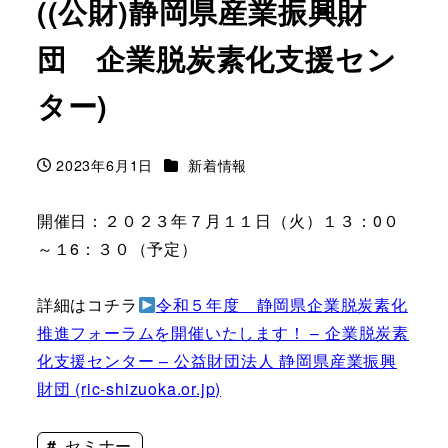
((公財)静岡県産業振興財
団 企業脱炭素化支援セン
ター)
カテゴリー
2023年6月1日
新着情報
投稿日
開催日：２０２３年７月１１日（火）１３：0０
～１6：３０（予定）
詳細はコチラ
令和５年度 静岡県企業脱炭素化
推進フォーラムを開催いたします！ – 企業脱炭素
化支援センター – 公益財団法人 静岡県産業振興
財団 (ric-shizuoka.or.jp)
セミナー