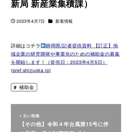
新局 新産業集積課）
カテゴリー
2023年4月7日
新着情報
投稿日
詳細はコチラ
静岡県/記者提供資料 【訂正】地
域企業の研究開発や事業化のための補助金の募集
を開始します！（提供日：2023年4月5日）
(pref.shizuoka.jp)
補助金
古い投稿
【その他】令和４年台風第15号に伴