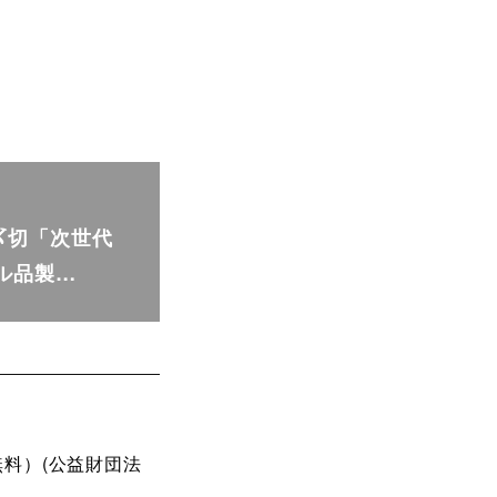
)〆切「次世代
ル品製…
料）(公益財団法