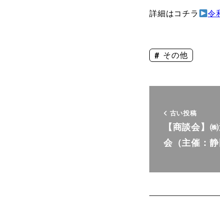
詳細はコチラ
令
その他
古い投稿
【商談会】㈱
会（主催：静