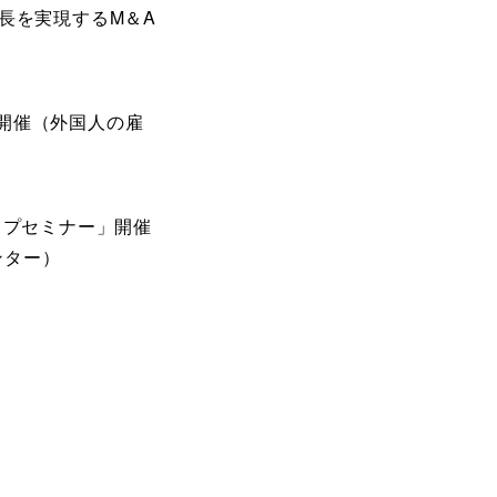
成長を実現するM＆A
）
ー開催（外国人の雇
ップセミナー」開催
ンター）