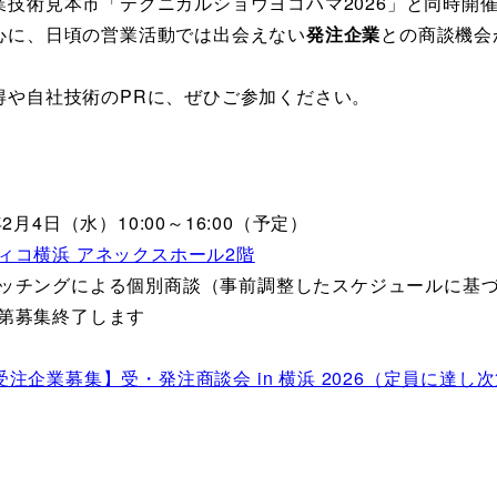
業技術見本市「テクニカルショウヨコハマ2026」と同時開
心に、日頃の営業活動では出会えない
発注企業
との商談機会
得や自社技術のPRに、ぜひご参加ください。
年2月4日（水）10:00～16:00（予定）
ィコ横浜 アネックスホール2階
ッチングによる個別商談（事前調整したスケジュールに基
第募集終了します
受注企業募集】受・発注商談会 in 横浜 2026（定員に達し