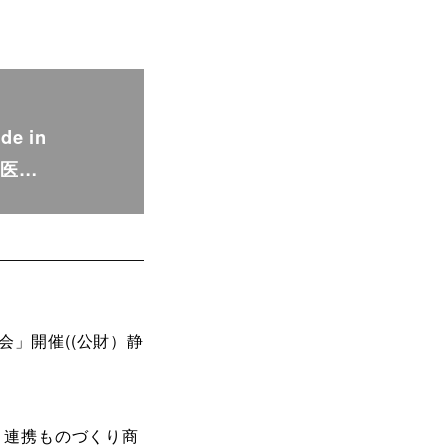
e in
に医…
会」開催((公財）静
梨 連携ものづくり商