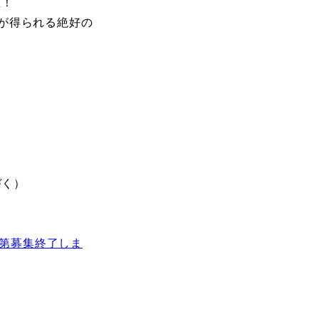
催！
が得られる絶好の
づく）
次第募集終了しま