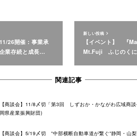
新しい投稿
1/26開催：事業承
【イベント】 『Mad
企業存続と成長…
Mt.Fuji ふじのく
関連記事
【商談会】11/8〆切「第3回 しずおか・かながわ広域商談
岡県産業振興財団)
【商談会】5/19〆切 ”中部横断自動車道が繋ぐ”静岡・山