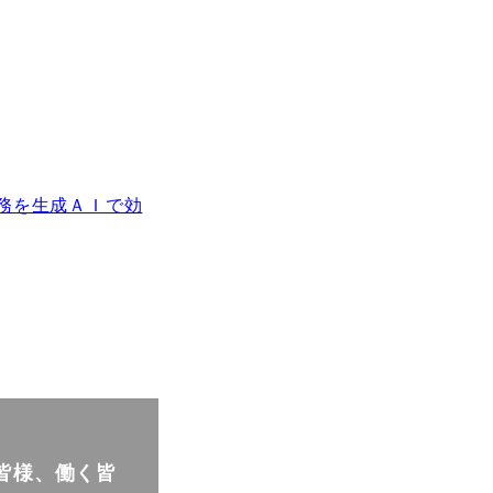
務を生成ＡＩで効
皆様、働く皆