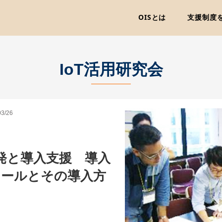
OISとは
支援制度
IoT活用研究会
03/26
啓発と導入支援 導入
ツールとその導入方