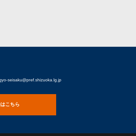
o-seisaku@pref.shizuoka.lg.jp
せはこちら