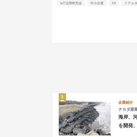
IoT活用研究会
中小企業
IVI
リアル
企業紹介
ナカダ産
海岸、
を開発