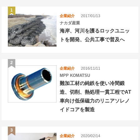
企業紹介
2017/01/13
ナカダ産業
海岸、河川を護るロックユニッ
トを開発、公共工事で普及へ
企業紹介
2016/11/11
MPP KOMATSU
難加工材の純鉄を使い冷間鍛
造、切削、熱処理一貫工程でAT
車向け低保磁力のリニアソレノ
イドコアを製造
企業紹介
2020/02/14