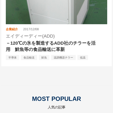
企業紹介
2017/12/08
エイディーディー(ADD)
－120℃の氷を製造するADD社のチラーを活
用 鮮魚等の食品輸送に革新
半導体
食品輸送
鮮魚
温調機器チラー
低温
MOST POPULAR
人気の記事