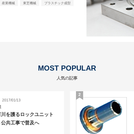
産業機械
東芝機械
プラスチック成型
MOST POPULAR
人気の記事
2017/01/13
業
河川を護るロックユニット
、公共工事で普及へ