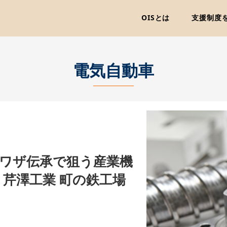
OISとは
支援制度
電気自動車
のワザ伝承で狙う産業機
芹澤工業 町の鉄工場