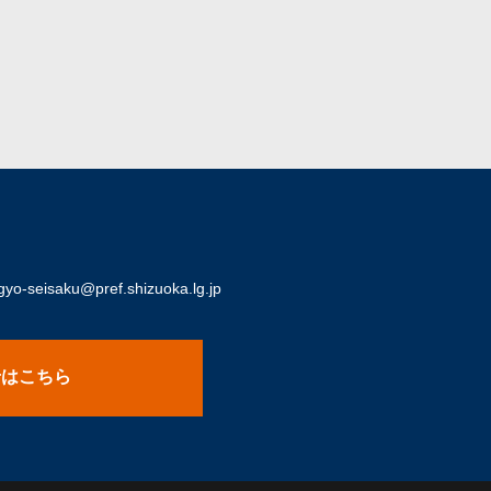
o-seisaku@pref.shizuoka.lg.jp
せはこちら