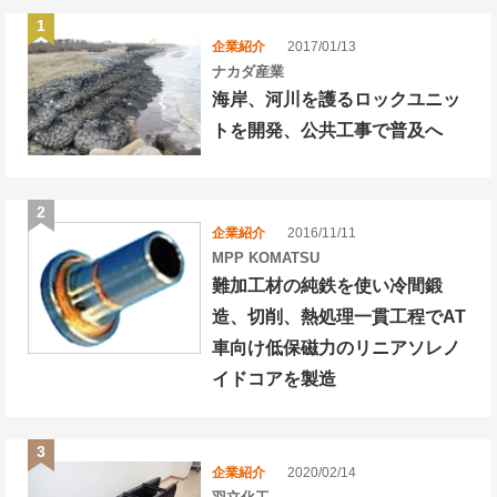
企業紹介
2017/01/13
ナカダ産業
海岸、河川を護るロックユニッ
トを開発、公共工事で普及へ
企業紹介
2016/11/11
MPP KOMATSU
難加工材の純鉄を使い冷間鍛
造、切削、熱処理一貫工程でAT
車向け低保磁力のリニアソレノ
イドコアを製造
企業紹介
2020/02/14