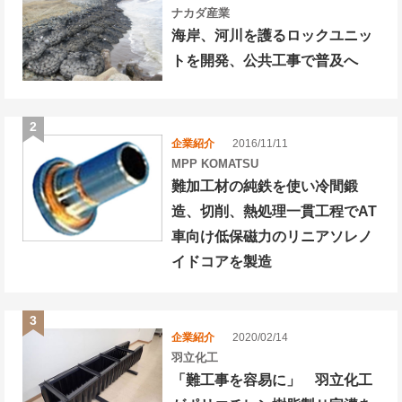
ナカダ産業
海岸、河川を護るロックユニッ
トを開発、公共工事で普及へ
企業紹介
2016/11/11
MPP KOMATSU
難加工材の純鉄を使い冷間鍛
造、切削、熱処理一貫工程でAT
車向け低保磁力のリニアソレノ
イドコアを製造
企業紹介
2020/02/14
羽立化工
「難工事を容易に」 羽立化工