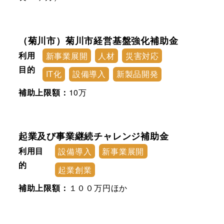
（菊川市）菊川市経営基盤強化補助金
利用
新事業展開
人材
災害対応
目的
IT化
設備導入
新製品開発
補助上限額：
10万
起業及び事業継続チャレンジ補助金
利用目
設備導入
新事業展開
的
起業創業
補助上限額：
１００万円ほか