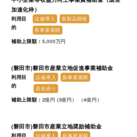
加速化枠）
利用目
設備導入
新製品開発
的
新事業展開
補助上限額：
5,000万円
(磐田市)磐田市産業立地促進事業補助金
利用目
設備導入
新事業展開
的
資金繰り
補助上限額：
2億円 (3億円） （4億円）
(磐田市)磐田市産業立地奨励補助金
利用目
設備導入
新事業展開