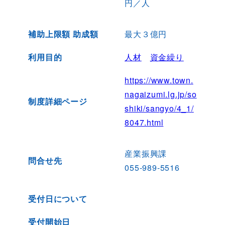
円／人
補助上限額 助成額
最大３億円
利用目的
人材
資金繰り
https://www.town.
nagaizumi.lg.jp/so
制度詳細ページ
shiki/sangyo/4_1/
8047.html
産業振興課
問合せ先
055-989-5516
受付日について
受付開始日