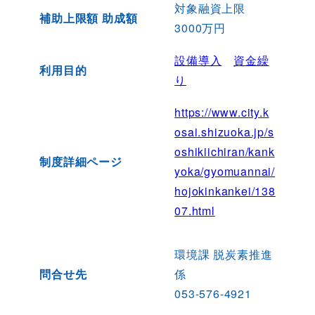
対象融資上限
補助上限額 助成額
3000万円
設備導入
資金繰
利用目的
り
https://www.city.k
osai.shizuoka.jp/s
oshikiichiran/kank
制度詳細ページ
yoka/gyomuannai/
hojokinkankei/138
07.html
環境課 脱炭素推進
問合せ先
係
053-576-4921