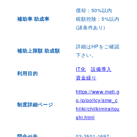
償却：50%以内
補助率 助成率
税額控除：5%以内
(諸条件あり)
詳細はHPをご確認
補助上限額 助成額
下さい。
IT化
設備導入
利用目的
資金繰り
https://www.meti.g
o.jp/policy/sme_c
制度詳細ページ
hiiki/chiikimiraitou
shi.html
問合せ先
03-3501-1697