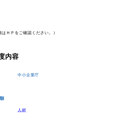
細はＨＰをご確認ください。）
度内容
中小企業庁
成額
人材