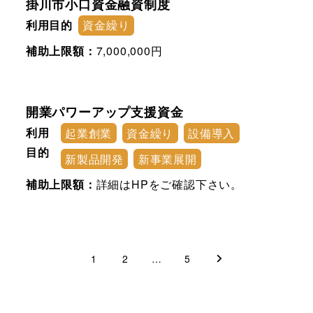
掛川市小口資金融資制度
利用目的
資金繰り
補助上限額：
7,000,000円
開業パワーアップ支援資金
利用
起業創業
資金繰り
設備導入
目的
新製品開発
新事業展開
補助上限額：
詳細はHPをご確認下さい。
投
1
2
…
5
稿