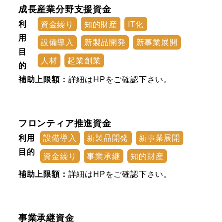
成長産業分野支援資金
利
資金繰り
知的財産
IT化
用
設備導入
新製品開発
新事業展開
目
人材
起業創業
的
補助上限額：
詳細はHPをご確認下さい。
フロンティア推進資金
利用
設備導入
新製品開発
新事業展開
目的
資金繰り
事業承継
知的財産
補助上限額：
詳細はHPをご確認下さい。
事業承継資金