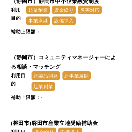
（静岡市）静岡市中小企業融資制度
利用
起業創業
資金繰り
災害対応
目的
事業承継
設備導入
補助上限額：
-
（静岡市）コミュニティマネージャーによ
る相談・マッチング
利用目
新製品開発
新事業展開
的
起業創業
補助上限額：
-
(磐田市)磐田市産業立地奨励補助金
利用目
資金繰り
設備導入